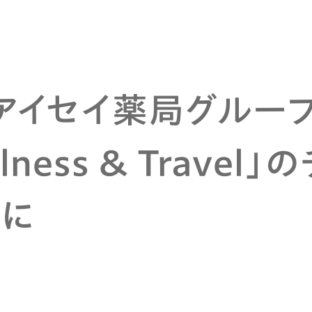
アイセイ薬局グルー
llness & Travel
トに