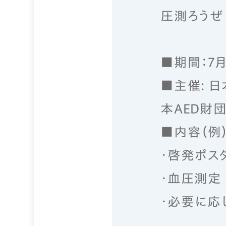
圧測ろうぜ
■期間：7月
■主催: 
本AED財
■内容（例）
・啓発ポス
・血圧測定
・必要に応