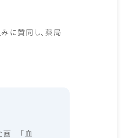
組みに賛同し、薬局
。
企画 「血