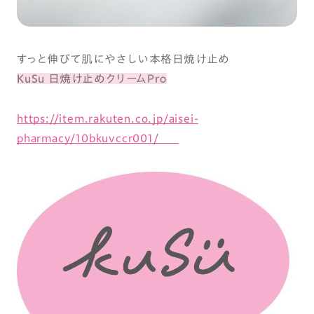
すっと伸びて肌にやさしい本格日焼け止め
KuSu 日焼け止めクリームPro
https://item.rakuten.co.jp/aisei-
pharmacy/10bkuvccr001/