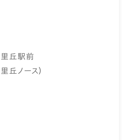
千里丘駅前
里丘ノース）