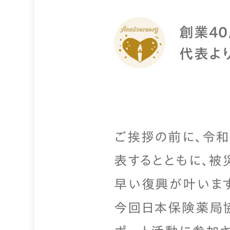
創業4
代表よ
ご挨拶の前に、令
表するとともに、被
早い復興が叶います
今回日本保険薬局協