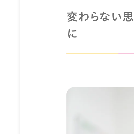
変わらない思
に