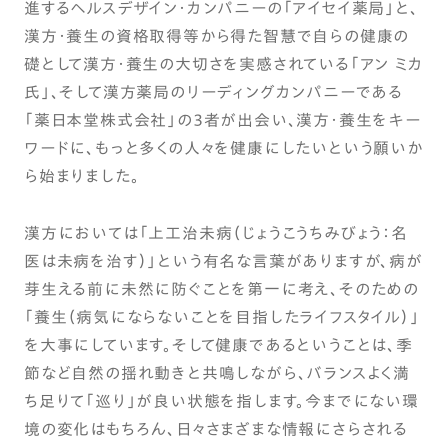
進するヘルスデザイン・カンパニーの「アイセイ薬局」と、
漢方・養生の資格取得等から得た智慧で自らの健康の
礎として漢方・養生の大切さを実感されている「アン ミカ
氏」、そして漢方薬局のリーディングカンパニーである
「薬日本堂株式会社」の３者が出会い、漢方・養生をキー
ワードに、もっと多くの人々を健康にしたいという願いか
ら始まりました。
漢方においては「上工治未病（じょうこうちみびょう：名
医は未病を治す）」という有名な言葉がありますが、病が
芽生える前に未然に防ぐことを第一に考え、そのための
「養生（病気にならないことを目指したライフスタイル）」
を大事にしています。そして健康であるということは、季
節など自然の揺れ動きと共鳴しながら、バランスよく満
ち足りて「巡り」が良い状態を指します。今までにない環
境の変化はもちろん、日々さまざまな情報にさらされる