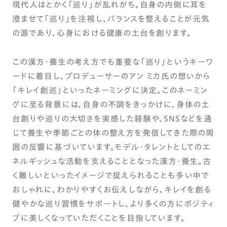
現代人はとかく「巡り」が乱れがち。自身の内側に耳を
澄ませて「巡り」を注視し、バランスを整えることが元気
の源であり、心身における健康の土台を創ります。
この漢方・養生の考え方でも重要な「巡り」というキーワ
ードに着目し、プロデューサーのアン ミカ氏の想いから
「キレイ創巡」といったネーミングに決定。このネーミン
グに至る背景には、自身の不調をきっかけに、身体の土
台創りや巡りの大切さを実感した経験や、SNSなどを通
じて養生や季節ごとの体の整え方を発信してきた際の周
囲の反響に基づいています。モデル・タレントとしてのエ
ネルギッシュな活動を支えることとなった漢方・養生。古
く難しいといったイメージで捉えられることも多い中で
おしゃれに、わかりやすくお伝えしながら、キレイを創る
健やかな巡り習慣をサポートし、より多くの方にポジティ
ブに美しくなっていただくことを目指しています。