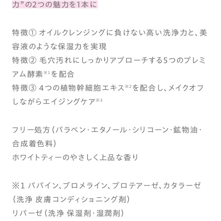
力”の2つの魅力を1本に
特徴① オイルクレンジングに負けない高い洗浄力と、美
容液のような保湿力を実現
特徴② 毛穴汚れにしっかりアプローチする5つのプレミ
アム酵素
を配合
※１
特徴③ 4つの植物幹細胞エキス
を配合し、メイクオフ
※２
しながらエイジングケア
※3
フリー処方（パラベン・エタノール・シリコーン・鉱物油・
合成着色料）
ホワイトティーのやさしく上品な香り
※１ パパイン、ブロメライン、プロテアーゼ、カタラーゼ
（洗浄 皮膚コンディショニング剤）
リパーゼ（洗浄 保湿剤・湿潤剤）