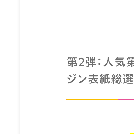
第2弾：人気
ジン表紙総