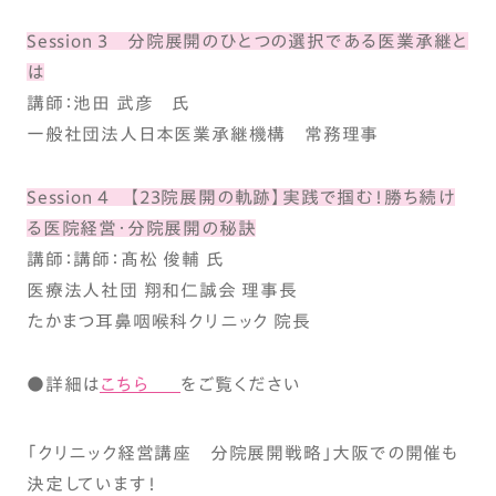
Session 3 分院展開のひとつの選択である医業承継と
は
講師：池田 武彦 氏
一般社団法人日本医業承継機構 常務理事
Session 4 【23院展開の軌跡】実践で掴む！勝ち続け
る医院経営・分院展開の秘訣
講師：講師：髙松 俊輔 氏
医療法人社団 翔和仁誠会 理事長
たかまつ耳鼻咽喉科クリニック 院長
●詳細は
こちら
をご覧ください
「クリニック経営講座 分院展開戦略」大阪での開催も
決定しています！