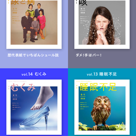
歴代表紙でいちばんシュール説
ダメ！手はパー！
14 むくみ
13 睡眠不足
vol.
vol.