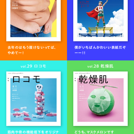
去年のはもう履けないってば、
僕がいちばんかわいい表紙だぞ
やめてー！
ーー！！
29 ロコモ
28 乾燥肌
vol.
vol.
筋肉や骨の機能低下をオリジナ
どうも、マスクメロンです