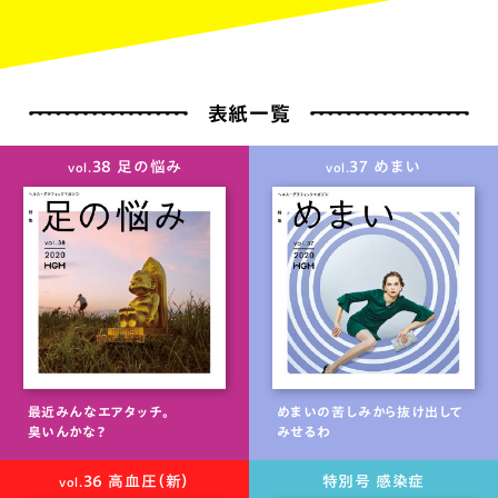
表紙一覧
38 足の悩み
37 めまい
vol.
vol.
最近みんなエアタッチ。
めまいの苦しみから抜け出して
臭いんかな？
みせるわ
36 高血圧（新）
特別号 感染症
vol.