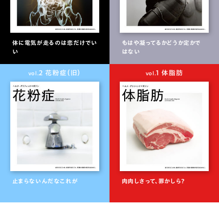
体に電気が走るのは恋だけでい
もはや凝ってるかどうか定かで
い
はない
2 花粉症（旧）
1 体脂肪
vol.
vol.
止まらないんだなこれが
肉肉しさって、罪かしら？