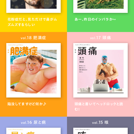
花粉症だと、見ただけで鼻がム
あー、昨日のインパラか～
ズムズするらしい
18 肥満症
17 頭痛
vol.
vol.
陥没してますけど何か♪
頭痛と書いてヘッドロックと読
む！
16 尿と病
15 咳
vol.
vol.