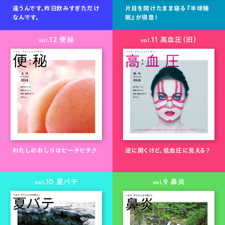
違うんです。昨日飲みすぎただけ
片目を開けたまま寝る『半球睡
なんです。
眠』が得意！
12 便秘
11 高血圧（旧）
vol.
vol.
わたしのおしりはピーチピチ♪
逆に聞くけど、低血圧に見える？
10 夏バテ
9 鼻炎
vol.
vol.