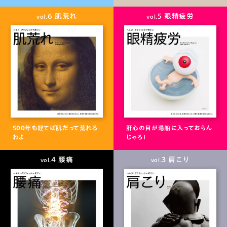
6 肌荒れ
5 眼精疲労
vol.
vol.
500年も経てば肌だって荒れる
肝心の目が湯船に入っておらん
わよ
じゃろ！
4 腰痛
3 肩こり
vol.
vol.