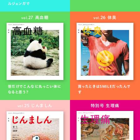
ルジェンガで
27 高血糖
26 体臭
vol.
vol.
笹だけでこんなに丸っこい体に
買ったときはSMILEだったんで
なると思う？
す
25 じんましん
特別号 生理痛
vol.