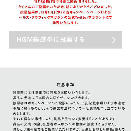
11月30日(月)で投票は締め切りました。
たくさんのご投票をいただき、誠にありがとうございました。
投票結果は、12月10日(木)に当キャンペーンページおよび
ヘルス・グラフィックマガジンの公式Twitterアカウントにて
発表いたします。
HGM総選挙に投票する
注意事項
投票前に本注意事項に同意をお願いいたします。
賞品の発送は日本国内に限らせていただきます。
投票者は本キャンペーンのご投票にあたり、上記記載事項および本注意
事項に従うものとし、その運営方法について一切異議を申し立てないも
のとします。
やむを得ない事情により、賞品を予告なく変更することがあります。
賞品の交換、換金、当選者本人以外への権利の譲渡はできません。
おひとり様何度でもご投票いただけますが、当選はおひとり様1回限りで