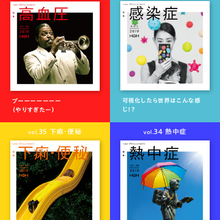
可視化したら世界はこんな感
プーーーーーーー
じ！？
（やりすぎたー）
35 下痢・便秘
34 熱中症
vol.
vol.