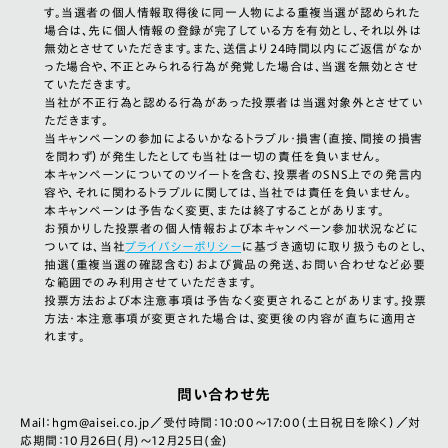
す。当選者の個人情報取得後に同一人物による重複当選が認められた
場合は、先に個人情報の登録が完了している方を有効とし、それ以外は
無効とさせていただきます。また、送信より24時間以内にご返信がなか
った場合や、不正とみられる行為が発覚した場合は、当選を無効とさせ
ていただきます。
当社が不正行為と認める行為があった投票者は当選対象外とさせてい
ただきます。
当キャンペーンの参加によるいかなるトラブル・損害（直接、間接の損害
を問わず）が発生したとしても当社は一切の責任を負いません。
本キャンペーンについてのツイートを含む、投票者のSNS上での発言内
容や、それに関わるトラブルに関しては、当社では責任を負いません。
本キャンペーンは予告なく変更、または終了することがあります。
お預かりした投票者の個人情報および本キャンペーン参加状況などに
ついては、当社
プライバシーポリシー
に基づき適切に取り扱うものとし、
抽選（重複当選の確認含む）および賞品の発送、お問い合わせなど必要
な範囲でのみ利用させていただきます。
投票方法および本注意事項は予告なく変更されることがあります。投票
方法・本注意事項が変更された場合は、変更後の内容が直ちに適用さ
れます。
問い合わせ先
Mail：hgm@aisei.co.jp／受付時間：10:00～17:00（土日祝日を除く）／対
応期間：10月26日(月)～12月25日(金)