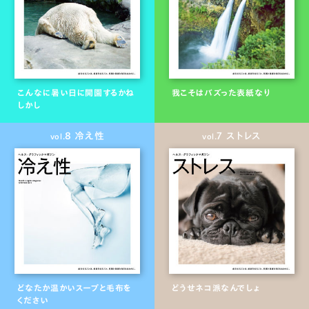
こんなに暑い日に開園するかね
我こそはバズった表紙なり
しかし
8 冷え性
7 ストレス
vol.
vol.
どなたか温かいスープと毛布を
どうせネコ派なんでしょ
ください