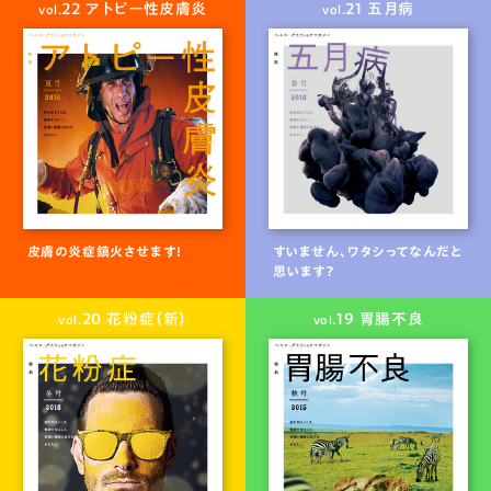
22 アトピー性皮膚炎
21 五月病
vol.
vol.
皮膚の炎症鎮火させます！
すいません、ワタシってなんだと
思います？
20 花粉症（新）
19 胃腸不良
vol.
vol.