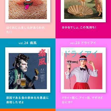
分かるでしょ、この気持ち！
はぐれじんましんがあらわれ
た！！
24 痛風
23 ドライアイ
vol.
vol.
原因である食の欧米化を愚直に
ドライ＝乾く、アイ＝目、ですけど
表現したぜよ
なにか？