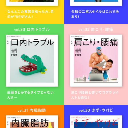
なんとこの写真を撮った方、名
令和の二宮スタイルはこれで決
前が"BEN"さん！
まり！
33 口内トラブル
32 肩こり・腰痛
vol.
vol.
歯磨きとかするタイプじゃない
肩こり腰痛と書いてコブラツイ
んで…
ストと読む！
31 内臓脂肪
30 きず・やけど
vol.
vol.