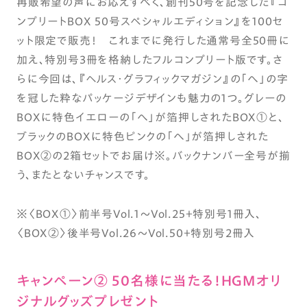
再販希望の声にお応えすべく、創刊50号を記念した『コ
ンプリートBOX 50号スペシャルエディション』を100セ
ット限定で販売！ これまでに発行した通常号全50冊に
加え、特別号3冊を格納したフルコンプリート版です。さ
らに今回は、『ヘルス・グラフィックマガジン』の「へ」の字
を冠した粋なパッケージデザインも魅力の1つ。グレーの
BOXに特色イエローの「へ」が箔押しされたBOX①と、
ブラックのBOXに特色ピンクの「へ」が箔押しされた
BOX②の2箱セットでお届け※。バックナンバー全号が揃
う、またとないチャンスです。
※〈BOX①〉前半号Vol.1～Vol.25＋特別号1冊入、
〈BOX②〉後半号Vol.26～Vol.50＋特別号2冊入
キャンペーン② 50名様に当たる！HGMオリ
ジナルグッズプレゼント