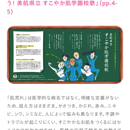
う！ 美肌県立 すこやか肌学園校歌」（pp.4-
5）
「肌荒れ」は医学的な病名ではなく、明確な定義がない
ため、捉え方はさまざま。かさつき、かぶれ、赤み、ニキ
ビ、シワ、シミなど、人によって悩みも異なります。不調や
トラブルが起こりにくい、すこやかなお肌をつくるにはセ