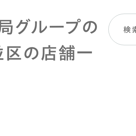
局グループの
検
並区の店舗一