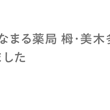
はなまる薬局 栂・美
ました