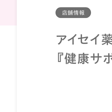
店舗情報
アイセイ薬
『健康サ